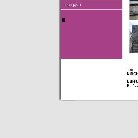
??? HYP
Top
KIRC
Burea
B - 47