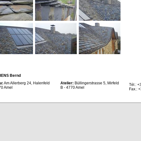
HENS Bernd
u:
Am Allerberg 24, Halenfeld
Atelier:
Büllingerstrasse 5, Mirfeld
Tél.: 
70 Amel
B - 4770 Amel
Fax.: 