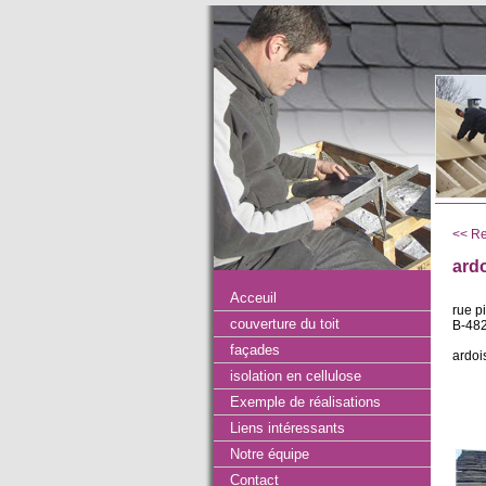
<< Re
ardo
Acceuil
rue p
couverture du toit
B-482
façades
ardoi
isolation en cellulose
Exemple de réalisations
Liens intéressants
Notre équipe
Contact